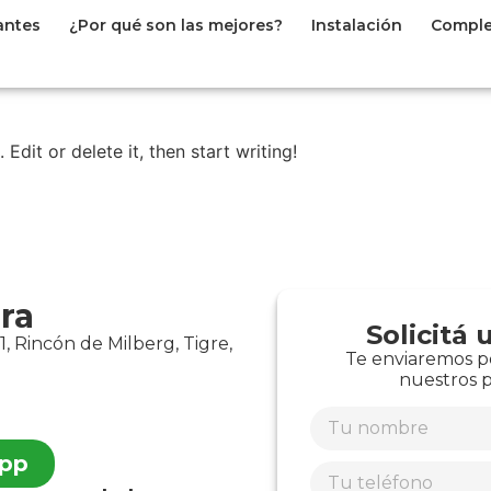
porunkloting@gmail.co
antes
¿Por qué son las mejores?
Instalación
Compl
Edit or delete it, then start writing!
ra
Solicitá
, Rincón de Milberg, Tigre,
Te enviaremos p
nuestros p
app